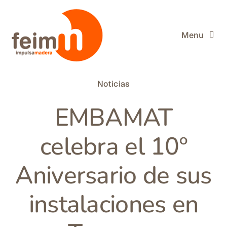
Saltar
al
contenido
Menu
FEIM
Noticias
Miembros de FEIM
EMBAMAT
La Madera
celebra el 10º
Información útil
Aniversario de sus
Actualidad
instalaciones en
Buscar: