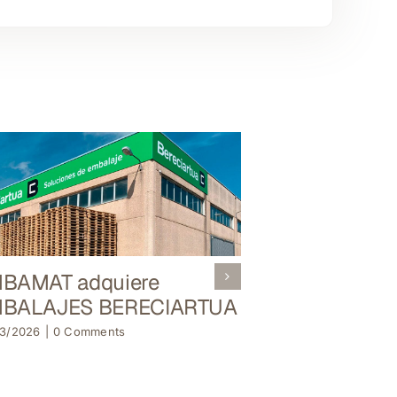
BAMAT adquiere
Nacen UNI
BALAJES BERECIARTUA
LEONARDO 
3/2026
|
0 Comments
OCAÑA
09/02/2026
|
0 Com