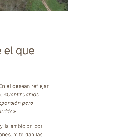
e el que
 En él desean reflejar
a
.
«Continuamos
expansión pero
orrido».
 y la ambición por
iones
. Y te dan las