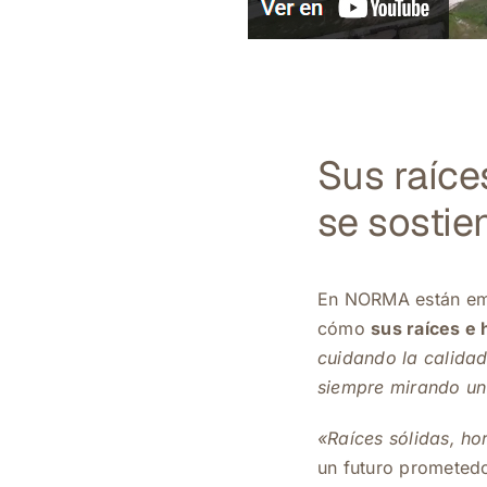
Sus raíces
se sostie
En
NORMA
están em
cómo
sus raíces e 
cuidando la calidad
siempre mirando un
«Raíces sólidas, hor
un futuro prometed