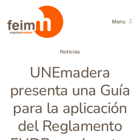
Saltar
al
contenido
Menu
FEIM
Noticias
Miembros de FEIM
UNEmadera
La Madera
presenta una Guía
Información útil
para la aplicación
Actualidad
del Reglamento
Buscar: